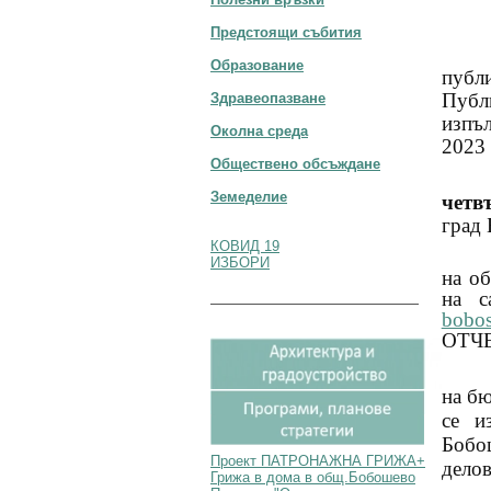
Предстоящи събития
Образование
публ
Пуб
Здравеопазване
изпъ
Околна среда
2023 
Обществено обсъждане
Земеделие
четв
град
КОВИД 19
ИЗБОРИ
на о
на с
bobos
ОТЧЕ
на бю
се и
Боб
Проект ПАТРОНАЖНА ГРИЖА+
делов
Грижа в дома в общ.Бобошево