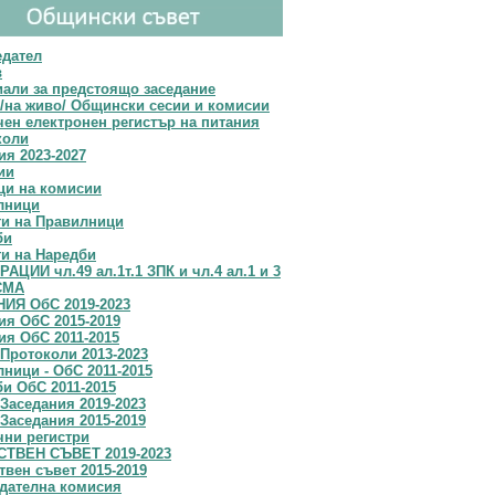
едател
в
али за предстоящо заседание
/на живо/ Общински сесии и комисии
ен електронен регистър на питания
коли
я 2023-2027
ии
ци на комисии
лници
ти на Правилници
би
и на Наредби
АЦИИ чл.49 ал.1т.1 ЗПК и чл.4 ал.1 и 3
СМА
ИЯ ОбС 2019-2023
я OбС 2015-2019
я ОбС 2011-2015
Протоколи 2013-2023
ници - ОбС 2011-2015
и ОбС 2011-2015
Заседания 2019-2023
Заседания 2015-2019
чни регистри
ТВЕН СЪВЕТ 2019-2023
вен съвет 2015-2019
дателна комисия