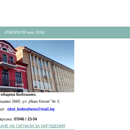
ИЗБОРИ 09 юни 2024г.
:
община Бобошево
,
бошево 2660, ул.„Иван Кепов” № 3,
ща:
obst_boboshevo@mail.bg
 връзка:
07046 / 23-54
АНЕ НА СИГНАЛИ ЗА НАРУШЕНИЯ