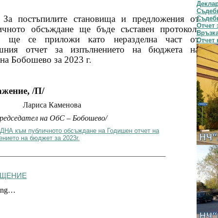
Декла
Съдебн
За постъпилите становища и предложения от
Съдебн
Отчет 
ичното обсъждане ще бъде съставен протокол,
Връзка
о ще се приложи като неразделна част от
Отчет 
шния отчет за изпълнението на бюджета на
а Бобошево за 2023 г.
ажение, /П/
Лариса Каменова
редседател на ОбС – Бобошево/
НА към публичното обсъждане на Годишен отчет на
ението на бюджет за 2023г.
ЩЕНИЕ