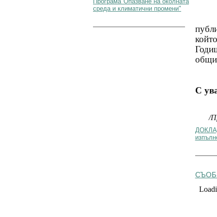
Програма"Опазване на околната
среда и климатични промени"
публ
койт
Годи
общин
С ув
/П
ДОКЛАД
изпълн
СЪОБ