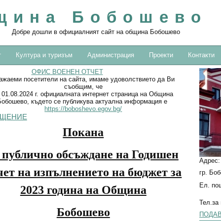
щина Бобошево
Добре дошли в официалният сайт на община Бобошево
т
Култура и туризъм
Администрация
Проекти
Контакти
ОФИС ВОЕНЕН ОТЧЕТ
ажаеми посетители на сайта, имаме удоволствието да Ви
съобщим, че
 01.08.2024 г. официалната интернет страница на Община
Бобошево, където се публикува актуална информация е
https://boboshevo.egov.bg/
ЩЕНИЕ
Покана
 публично обсъждане на Годишен
Адрес
чет на изпълнението на бюджет за
гр. Бо
Ел. по
2023 година на Община
Тел.за
Бобошево
ПОДАВ