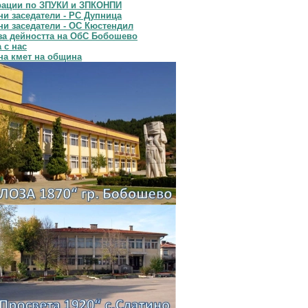
рации по ЗПУКИ и ЗПКОНПИ
и заседатели - РС Дупница
и заседатели - ОС Кюстендил
за дейността на ОбС Бобошево
 с нас
на кмет на община