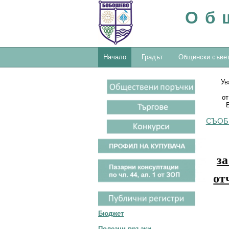
Об
Начало
Градът
Общински съве
Ув
от
СЪОБ
за
от
Бюджет
Полезни връзки