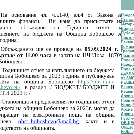
На основание чл. чл.140, ал.4 от Закона за
Предс
Съста
ичните финанси,
Ви каня да присъствате на
Матери
лично обсъждане на Годишен отчет за
Видео 
лнението на бюджета на Община Бобошево за
Публич
Прото
година.
Решени
Комис
Обсъждането ще се проведе на
05.09.2024 г. /
Графи
ъртък/ от 11.00 часа
в залата на НЧ“Лоза -1870“
Прави
Проек
 Бобошево.
Наред
Проект
Годишният отчет за изпълнението на бюджета
ДЕКЛАР
бщина Бобошево
за 2023 година е публикуван
от ЗМ
айта на община Бобошево
https://obshtina-
РЕШЕН
hevo.eu/
в раздел
/ БЮДЖЕТ/ БЮДЖЕТ И
Решени
Решени
ТИ 2023 г. /
Архив 
Правил
Становища и предложения по годишния отчет
Наредб
джета на община Бобошево за 2023г. могат да
Архив 
Архив 
зпращат на електронната поща на община
Публи
ошево-
obst_boboshevo@mail.bg
, както и в
ОБЩЕС
одството на общината.
Общест
Наблю