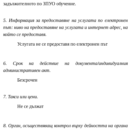
РЕШЕНИЯ ОбС 2019-2023
задължителното по ЗПУО обучение.
Архив Протоколи 2013-2023
5. Информация за предоставяне на услугата по електронен
Архив Заседания 2019-2023
път: ниво на предоставяне на услугата и интернет адрес, на
който се предоставя.
Архив Заседания 2015-2019
Услугата не се предоставя по електронен път
OбС 2011-2015
6. Срок на действие на документа/индивидуалния
ОБЩЕСТВЕН СЪВЕТ 2019-2023
административен акт.
Безсрочен
Обществен съвет 2015-2019
Наблюдателна комисия
7. Такси или цени.
Не се дължат
Декларации по ЗПУКИ и ЗПКОНПИ
Декларации по ЗПУКИ чл.12 т.1
8. Орган, осъществяващ контрол върху дейността на органа