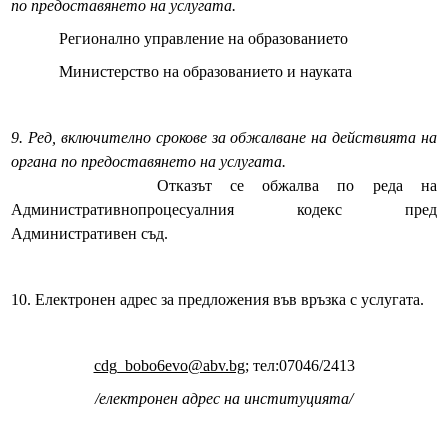
по предоставянето на услугата.
Декларации по ЗПУКИ чл.12 т.2
Регионално управление на образованието
Декларации по ЗПУКИ чл. 12, т. 3
Министерство на образованието и науката
Декларации по ЗПКОНПИ чл. 35, ал. 1, т. 2
9. Ред, включително срокове за обжалване на действията на
ПК ПКОНПИ
органа по предоставянето на услугата.
Отказът се обжалва по реда на
Съдебни заседатели
Административнопроцесуалния кодекс пред
Административен съд.
Връзка с нас
Култура и туризъм
10. Електронен адрес за предложения във връзка с услугата.
Администрация
cdg_bobo6evo@abv.bg
; тел:07046/2413
Кмет
/електронен адрес на институцията/
Главен секретар