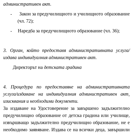
административен акт.
Протоколи
-
Закон за предучилищното и училищното образование
(чл. 72);
Решения 2023-2027
-
Наредба за предучилищното образование (чл. 36);
Комисии
3. Орган, който предоставя административната услуга/
Графици на комисии
издава индивидуалния административен акт.
Правилници
Директорът на
детската градина
Проекти на Правилници
4. Процедура по предоставяне на административната
Наредби
услуга/издаване на индивидуалния административен акт,
изисквания и необходими документи.
Проекти на Наредби
За издаване на Удостоверение за завършено задължително
предучилищно образование от детска градина или училище,
ДЕКЛАРАЦИИ чл.49 ал.1т.1 ЗПК и чл.4 ал.1 и 3 от ЗМСМА
извършващо задължително предучилищно образование, не е
необходимо заявяване. Издава се на всички деца, завършили