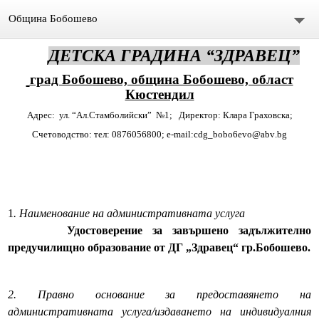
Община Бобошево
ДЕТСКА ГРАДИНА “ЗДРАВЕЦ”
Начало
град Бобошево, община Бобошево, област
Градът
Кюстендил
Адрес:
ул. “Ал.Стамболийски”
№1;
Директор: Клара Граховска;
Общински съвет
Счетоводство: тел: 0876056800; e
-
mail
:
cdg
_
bobo6evo
@
abv
.
bg
Председател
Състав
1
. Наименование на административната услуга
СЪСТАВ ОбС 2011-2015.
Удостоверение за завършено задължително
предучилищно образование от ДГ „Здравец“ гр.Бобошево.
архив ОБС СЪВЕТНИЦИ МАНДАТ 2019-2023
Материали за предстоящо заседание
2. Правно основание за предоставянето на
административната услуга/издаването на индивидуалния
Видео /на живо/ Общински сесии и комисии