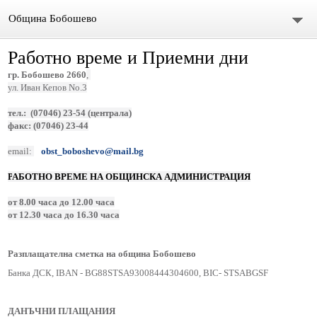
Община Бобошево
Работно време и Приемни дни
Начало
гр. Бобошево 2660
,
ул. Иван Кепов No.3
Градът
тел.: (07046) 23-54 (централа)
Общински съвет
факс: (07046) 23-44
email:
obst_boboshevo@mail.bg
Председател
Р
А
БОТНО ВРЕМЕ НА ОБЩИНСКА АДМИНИСТРАЦИЯ
Състав
от 8.00 часа до 12.00 часа
от 12.30 часа до 16.30 часа
СЪСТАВ ОбС 2011-2015.
архив ОБС СЪВЕТНИЦИ МАНДАТ 2019-2023
Разплащателна сметка на община Бобошево
Банка ДСК, IBAN - BG88STSA93008444304600, BIC- STSABGSF
Материали за предстоящо заседание
ДАНЪЧНИ ПЛАЩАНИЯ
Видео /на живо/ Общински сесии и комисии