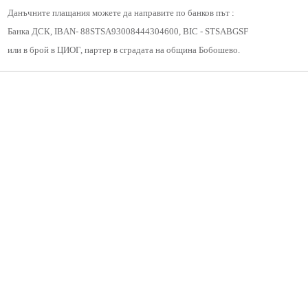
Данъчните плащания можете да направите по банков път :
Протоколи
Банка ДСК, IBAN- 88STSA93008444304600, BIC - STSABGSF
или в брой в ЦИОГ, партер в сградата на община Бобошево.
Решения 2023-2027
Комисии
Графици на комисии
Правилници
Проекти на Правилници
Наредби
Проекти на Наредби
ДЕКЛАРАЦИИ чл.49 ал.1т.1 ЗПК и чл.4 ал.1 и 3 от ЗМСМА