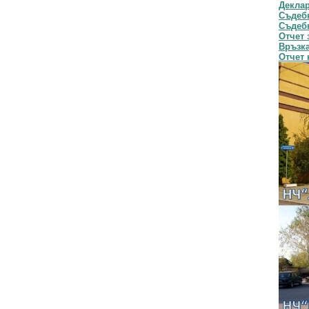
Декла
Съдебн
Съдебн
Отчет 
Връзка
Отчет 