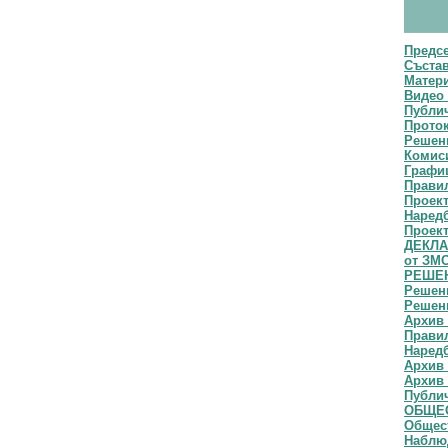
Предс
Съста
Матери
Видео 
Публич
Прото
Решени
Комис
Графи
Прави
Проек
Наред
Проект
ДЕКЛАР
от ЗМ
РЕШЕН
Решени
Решени
Архив 
Правил
Наредб
Архив 
Архив 
Публи
ОБЩЕС
Общест
Наблю