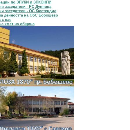
рации по ЗПУКИ и ЗПКОНПИ
и заседатели - РС Дупница
и заседатели - ОС Кюстендил
за дейността на ОбС Бобошево
 с нас
на кмет на община