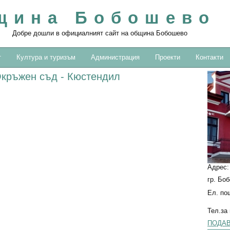
щина Бобошево
Добре дошли в официалният сайт на община Бобошево
т
Култура и туризъм
Администрация
Проекти
Контакти
кръжен съд - Кюстендил
Адрес
гр. Бо
Ел. по
Тел.за
ПОДАВ