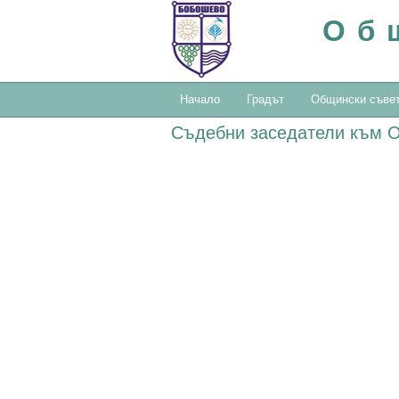
Об
Начало
Градът
Общински съве
Съдебни заседатели към О