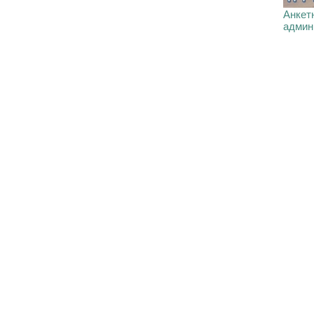
Анкетн
админ