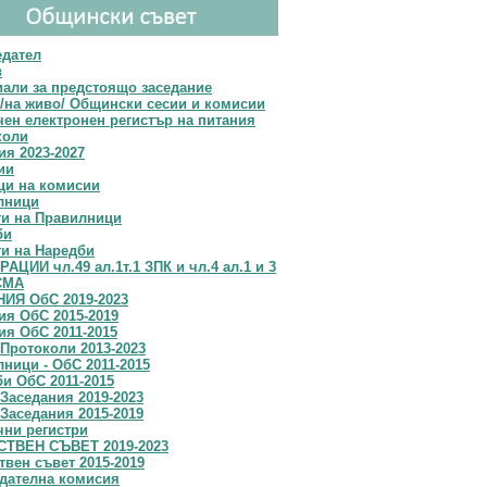
едател
в
али за предстоящо заседание
/на живо/ Общински сесии и комисии
ен електронен регистър на питания
коли
я 2023-2027
ии
ци на комисии
лници
ти на Правилници
би
и на Наредби
АЦИИ чл.49 ал.1т.1 ЗПК и чл.4 ал.1 и 3
СМА
ИЯ ОбС 2019-2023
я OбС 2015-2019
я ОбС 2011-2015
Протоколи 2013-2023
ници - ОбС 2011-2015
и ОбС 2011-2015
Заседания 2019-2023
Заседания 2015-2019
чни регистри
ТВЕН СЪВЕТ 2019-2023
вен съвет 2015-2019
дателна комисия