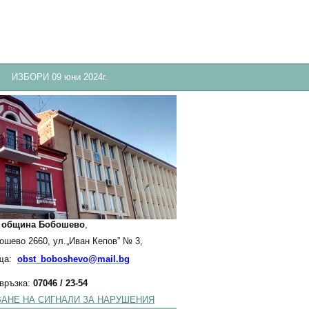
ИЗБОРИ 09 юни 2024г.
:
община Бобошево
,
бошево 2660, ул.„Иван Кепов” № 3,
ща:
obst_boboshevo@mail.bg
 връзка:
07046 / 23-54
АНЕ НА СИГНАЛИ ЗА НАРУШЕНИЯ