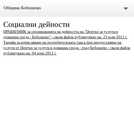
Община Бобошево
Социални дейности
Начало
ПРАВИЛНИК за организацията на дейността на "Център за услуги в
домашна среда - Бобошево" - свали файла публикувано на: 23 юли 2012 г.
Градът
Тарифа за изчисляване на потребителската такса при предоставяне на
услуги от Център за услуги в домашна среда - град Бобошево - свали файла
Общински съвет
публикувано на: 04 юни 2012 г.
Председател
Състав
СЪСТАВ ОбС 2011-2015.
архив ОБС СЪВЕТНИЦИ МАНДАТ 2019-2023
Материали за предстоящо заседание
Видео /на живо/ Общински сесии и комисии