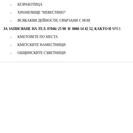
-
БЕЗРАБОТИЦА
Протоколи
-
ХРАНИЛИЩЕ “НЕВЕСТИНО”
-
ВСЯКАКВИ ДЕЙНОСТИ, СВЪРЗАНИ С НОИ
Решения 2023-2027
ЗА ЗАПИСВАНЕ НА ТЕЛ. 07046/ 25 98
И
0886 14 42 52, КАКТО И
ЧРЕЗ:
-
КМЕТОВЕТЕ ПО МЕСТА
Комисии
-
КМЕТСКИТЕ НАМЕСТНИЦИ
Графици на комисии
-
ОБЩИНСКИТЕ СЪВЕТНИЦИ
Правилници
Проекти на Правилници
Наредби
Проекти на Наредби
ДЕКЛАРАЦИИ чл.49 ал.1т.1 ЗПК и чл.4 ал.1 и 3 от ЗМСМА