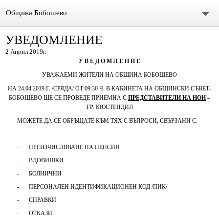
Община Бобошево
УВЕДОМЛЕНИЕ
Начало
2 Април 2019г.
Градът
У В Е Д О М Л Е Н И Е
УВАЖАЕМИ ЖИТЕЛИ НА ОБЩИНА БОБОШЕВО
Общински съвет
НА
24
.
04
.2019 Г. /СРЯДА/ ОТ 09:30 Ч. В КАБИНЕТА НА ОБЩИНСКИ СЪВЕТ-
БОБОШЕВО ЩЕ СЕ ПРОВЕДЕ ПРИЕМНА С
ПРЕДСТАВИТЕЛИ НА НОИ
–
Председател
ГР. КЮСТЕНДИЛ
МОЖЕТЕ ДА СЕ ОБРЪЩАТЕ КЪМ ТЯХ С ВЪПРОСИ, СВЪРЗАНИ С:
Състав
-
ПРЕИЗЧИСЛЯВАНЕ НА ПЕНСИЯ
СЪСТАВ ОбС 2011-2015.
-
ВДОВИШКИ
архив ОБС СЪВЕТНИЦИ МАНДАТ 2019-2023
-
БОЛНИЧНИ
-
ПЕРСОНАЛЕН ИДЕНТИФИКАЦИОНЕН КОД /ПИК/
Материали за предстоящо заседание
-
СПРАВКИ
-
ОТКАЗИ
Видео /на живо/ Общински сесии и комисии