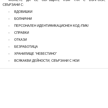
СВЪРЗАНИ С:
Протоколи
-
ВДОВИШКИ
-
БОЛНИЧНИ
Решения 2023-2027
-
ПЕРСОНАЛЕН ИДЕНТИФИКАЦИОНЕН КОД /ПИК/
Комисии
-
СПРАВКИ
-
ОТКАЗИ
Графици на комисии
-
БЕЗРАБОТИЦА
-
ХРАНИЛИЩЕ “НЕВЕСТИНО”
Правилници
-
ВСЯКАКВИ ДЕЙНОСТИ, СВЪРЗАНИ С НОИ
Проекти на Правилници
Наредби
Проекти на Наредби
ДЕКЛАРАЦИИ чл.49 ал.1т.1 ЗПК и чл.4 ал.1 и 3 от ЗМСМА