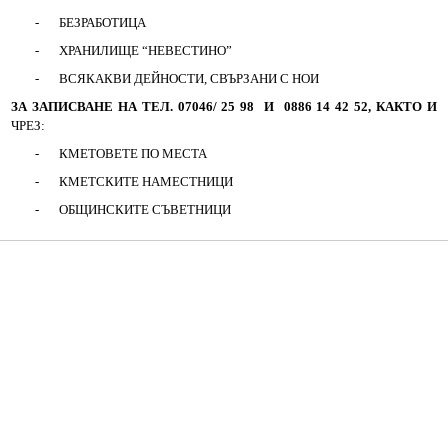
-
БЕЗРАБОТИЦА
Протоколи
-
ХРАНИЛИЩЕ “НЕВЕСТИНО”
-
ВСЯКАКВИ ДЕЙНОСТИ, СВЪРЗАНИ С НОИ
Решения 2023-2027
ЗА ЗАПИСВАНЕ НА ТЕЛ. 07046/ 25 98 И 0886 14 42 52, КАКТО И
ЧРЕЗ:
Комисии
-
КМЕТОВЕТЕ ПО МЕСТА
Графици на комисии
-
КМЕТСКИТЕ НАМЕСТНИЦИ
-
ОБЩИНСКИТЕ СЪВЕТНИЦИ
Правилници
Проекти на Правилници
Наредби
Проекти на Наредби
ДЕКЛАРАЦИИ чл.49 ал.1т.1 ЗПК и чл.4 ал.1 и 3 от ЗМСМА