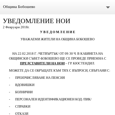
Община Бобошево
УВЕДОМЛЕНИЕ НОИ
Начало
2 Февруари 2018г.
Градът
У В Е Д О М Л Е Н И Е
УВАЖАЕМИ ЖИТЕЛИ НА ОБЩИНА БОБОШЕВО
Общински съвет
НА
22
.
02
.201
8
Г. /ЧЕТВЪРТЪК/ ОТ 09:30 Ч. В КАБИНЕТА НА
Председател
ОБЩИНСКИ СЪВЕТ-БОБОШЕВО ЩЕ СЕ ПРОВЕДЕ ПРИЕМНА С
ПРЕДСТАВИТЕЛИ НА НОИ
– ГР. КЮСТЕНДИЛ.
Състав
МОЖЕТЕ ДА СЕ ОБРЪЩАТЕ КЪМ ТЯХ С ВЪПРОСИ, СВЪРЗАНИ С:
-
ПРЕИЗЧИСЛЯВАНЕ НА ПЕНСИЯ
СЪСТАВ ОбС 2011-2015.
-
ВДОВИШКИ
архив ОБС СЪВЕТНИЦИ МАНДАТ 2019-2023
-
БОЛНИЧНИ
-
ПЕРСОНАЛЕН ИДЕНТИФИКАЦИОНЕН КОД /ПИК/
Материали за предстоящо заседание
-
СПРАВКИ
-
ОТКАЗИ
Видео /на живо/ Общински сесии и комисии