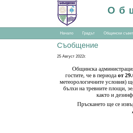
Об
Начало
Градът
Общински съве
Съобщение
25 Август 2022г.
Общинска администрация
гостите, че в периода
от 29.
метеорологичните условия) щ
бълхи на тревните площи, зе
както и дезинф
Пръскането ще се изв