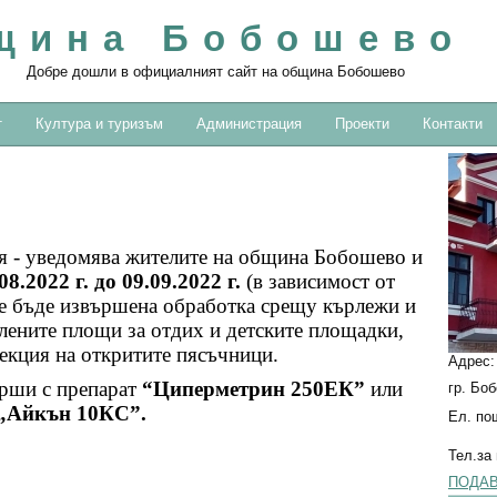
щина Бобошево
Добре дошли в официалният сайт на община Бобошево
т
Култура и туризъм
Администрация
Проекти
Контакти
 - уведомява жителите на община Бобошево и
08.2022 г. до 09.09.2022 г.
(в зависимост от
е бъде извършена обработка срещу кърлежи и
лените площи за отдих и детските площадки,
екция на откритите пясъчници.
Адрес
ърши с препарат
“Циперметрин 250ЕК”
или
гр. Бо
„Айкън 10КС”.
Ел. по
Тел.за
ПОДАВ