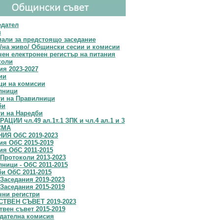
едател
в
али за предстоящо заседание
/на живо/ Общински сесии и комисии
ен електронен регистър на питания
коли
я 2023-2027
ии
ци на комисии
лници
ти на Правилници
би
и на Наредби
АЦИИ чл.49 ал.1т.1 ЗПК и чл.4 ал.1 и 3
СМА
ИЯ ОбС 2019-2023
я OбС 2015-2019
я ОбС 2011-2015
Протоколи 2013-2023
ници - ОбС 2011-2015
и ОбС 2011-2015
Заседания 2019-2023
Заседания 2015-2019
чни регистри
ТВЕН СЪВЕТ 2019-2023
вен съвет 2015-2019
дателна комисия