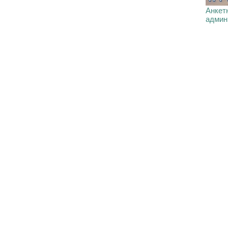
Анкетн
админ