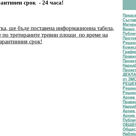
антинен срок - 24 часа!
Предс
Съста
Матери
ка, ще бъде поставена информационна табела,
Видео 
Публич
те по третираните тревни площи по време на
Прото
арантинния срок!
Решени
Комис
Графи
Прави
Проек
Наред
Проект
ДЕКЛАР
от ЗМ
РЕШЕН
Решени
Решени
Архив 
Правил
Наредб
Архив 
Архив 
Публи
ОБЩЕС
Общест
Наблю