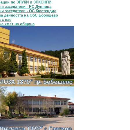
рации по ЗПУКИ и ЗПКОНПИ
и заседатели - РС Дупница
и заседатели - ОС Кюстендил
за дейността на ОбС Бобошево
 с нас
на кмет на община