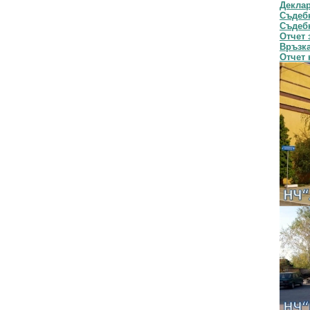
Декла
Съдебн
Съдебн
Отчет 
Връзка
Отчет 