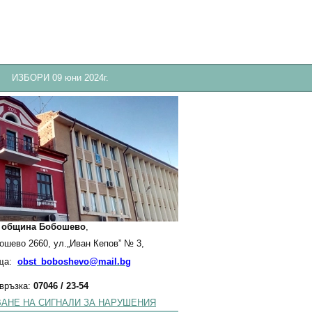
ИЗБОРИ 09 юни 2024г.
:
община Бобошево
,
бошево 2660, ул.„Иван Кепов” № 3,
ща:
obst_boboshevo@mail.bg
 връзка:
07046 / 23-54
АНЕ НА СИГНАЛИ ЗА НАРУШЕНИЯ