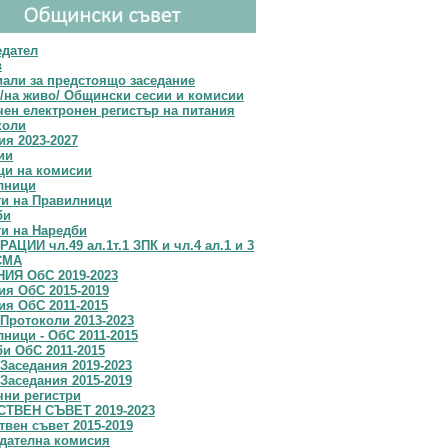
едател
в
али за предстоящо заседание
/на живо/ Общински сесии и комисии
ен електронен регистър на питания
коли
я 2023-2027
ии
ци на комисии
лници
ти на Правилници
би
и на Наредби
АЦИИ чл.49 ал.1т.1 ЗПК и чл.4 ал.1 и 3
СМА
ИЯ ОбС 2019-2023
я OбС 2015-2019
я ОбС 2011-2015
Протоколи 2013-2023
ници - ОбС 2011-2015
и ОбС 2011-2015
Заседания 2019-2023
Заседания 2015-2019
чни регистри
ТВЕН СЪВЕТ 2019-2023
вен съвет 2015-2019
дателна комисия