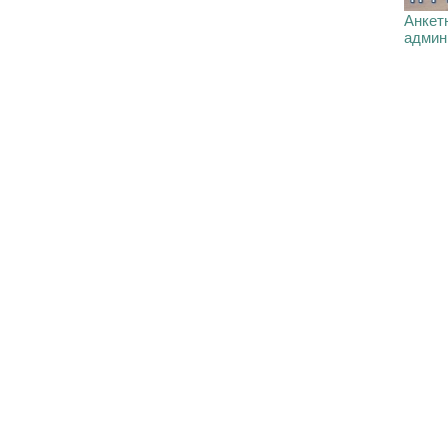
Анкетн
админ