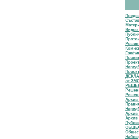
Предс
Съста
Матери
Видео 
Публич
Прото
Решени
Комис
Графи
Прави
Проек
Наред
Проект
ДЕКЛАР
от ЗМ
РЕШЕН
Решени
Решени
Архив 
Правил
Наредб
Архив 
Архив 
Публи
ОБЩЕС
Общест
Наблю