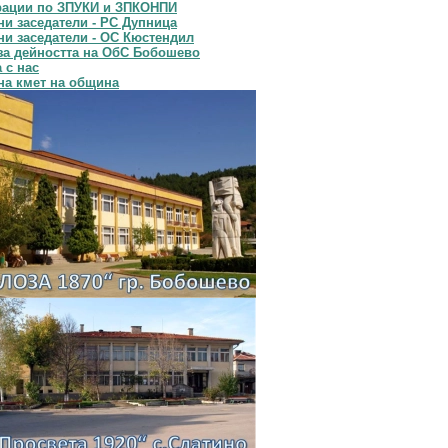
рации по ЗПУКИ и ЗПКОНПИ
и заседатели - РС Дупница
и заседатели - ОС Кюстендил
за дейността на ОбС Бобошево
 с нас
на кмет на община