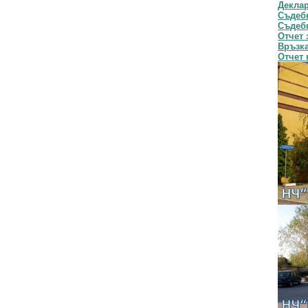
Декла
Съдебн
Съдебн
Отчет 
Връзка
Отчет 