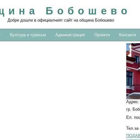
щина Бобошево
Добре дошли в официалният сайт на община Бобошево
т
Култура и туризъм
Администрация
Проекти
Контакти
Адрес
гр. Бо
Ел. по
Тел.за
ПОДАВ