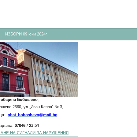
ИЗБОРИ 09 юни 2024г.
:
община Бобошево
,
бошево 2660, ул.„Иван Кепов” № 3,
ща:
obst_boboshevo@mail.bg
 връзка:
07046 / 23-54
АНЕ НА СИГНАЛИ ЗА НАРУШЕНИЯ