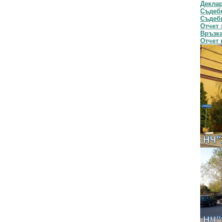
Декла
Съдебн
Съдебн
Отчет 
Връзка
Отчет 