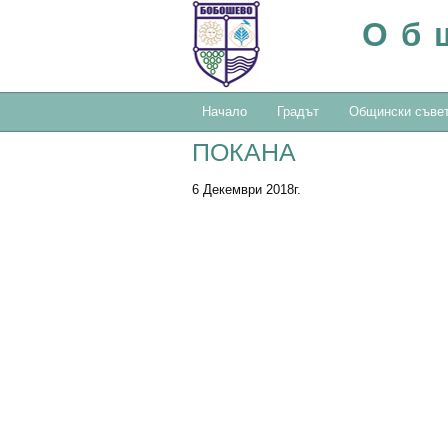
Об
Начало
Градът
Общински съве
ПОКАНА
6 Декември 2018г.