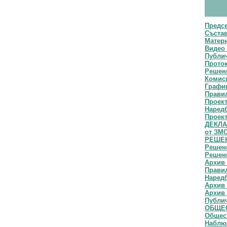
Предс
Съста
Матери
Видео 
Публич
Прото
Решени
Комис
Графи
Прави
Проек
Наред
Проект
ДЕКЛАР
от ЗМ
РЕШЕН
Решени
Решени
Архив 
Правил
Наредб
Архив 
Архив 
Публи
ОБЩЕС
Общест
Наблю