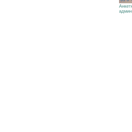
Анкетн
админ