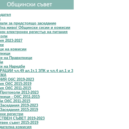
едател
в
али за предстоящо заседание
/на живо/ Общински сесии и комисии
ен електронен регистър на питания
коли
я 2023-2027
ии
ци на комисии
лници
ти на Правилници
би
и на Наредби
АЦИИ чл.49 ал.1т.1 ЗПК и чл.4 ал.1 и 3
СМА
ИЯ ОбС 2019-2023
я OбС 2015-2019
я ОбС 2011-2015
Протоколи 2013-2023
ници - ОбС 2011-2015
и ОбС 2011-2015
Заседания 2019-2023
Заседания 2015-2019
чни регистри
ТВЕН СЪВЕТ 2019-2023
вен съвет 2015-2019
дателна комисия