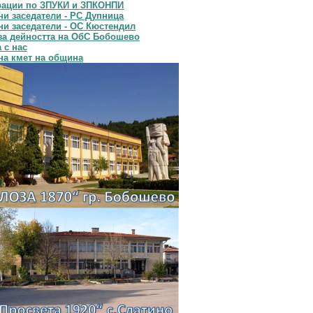
рации по ЗПУКИ и ЗПКОНПИ
и заседатели - РС Дупница
и заседатели - ОС Кюстендил
за дейността на ОбС Бобошево
 с нас
на кмет на община