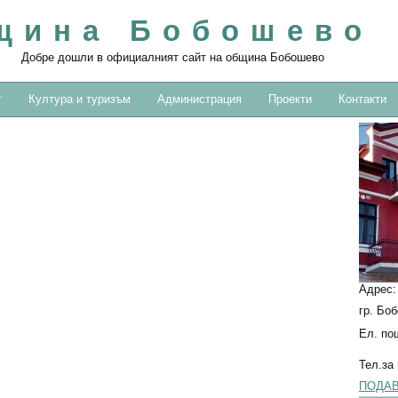
щина Бобошево
Добре дошли в официалният сайт на община Бобошево
т
Култура и туризъм
Администрация
Проекти
Контакти
Адрес
гр. Бо
Ел. по
Тел.за
ПОДАВ