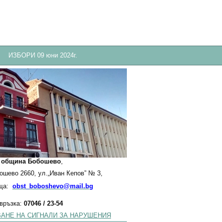
ИЗБОРИ 09 юни 2024г.
:
община Бобошево
,
бошево 2660, ул.„Иван Кепов” № 3,
ща:
obst_boboshevo@mail.bg
 връзка:
07046 / 23-54
АНЕ НА СИГНАЛИ ЗА НАРУШЕНИЯ