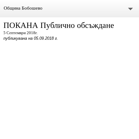
Община Бобошево
ПОКАНА Публично обсъждане
Начало
5 Септември 2018г.
публикувана на 05.09.2018 г.
Градът
Общински съвет
Председател
Състав
СЪСТАВ ОбС 2011-2015.
архив ОБС СЪВЕТНИЦИ МАНДАТ 2019-2023
Материали за предстоящо заседание
Видео /на живо/ Общински сесии и комисии