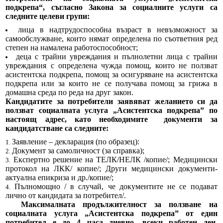
подкрепа“, съгласно Закона за социалните услуги са
следните целеви групи:
Протоколи
лица в надтрудоспособна възраст в невъзможност за
самообслужване, които нямат определена по съответния ред
Решения 2023-2027
степен на намалена работоспособност;
деца с трайни увреждания и пълнолетни лица с трайни
увреждания с определена чужда помощ, които не ползват
Комисии
асистентска подкрепа, помощ за осигуряване на асистентска
подкрепа или за които не се получава помощ за грижа в
Графици на комисии
домашна среда по реда на друг закон.
Кандидатите за потребители заявяват желанието си да
ползват социалната услуга „Асистентска подкрепа” по
Правилници
настоящ адрес, като необходимите
документи за
кандидатстване са следните:
Проекти на Правилници
Заявление – декларация (по образец):
Документ за самоличност (за справка);
Наредби
Експертно решение на ТЕЛК/НЕЛК /копие/; Медицински
протокол на ЛКК/ копие/; Други медицински документи-
актуална епикриза и др./копие/;
Проекти на Наредби
Пълномощно / в случай, че документите не се подават
лично от кандидата за потребител/.
ДЕКЛАРАЦИИ чл.49 ал.1т.1 ЗПК и чл.4 ал.1 и 3 от ЗМСМА
Максималната продължителност за ползване на
социалната услуга „Асистентска подкрепа” от един
потребител е до 4 часа дневно, всеки работен ден,