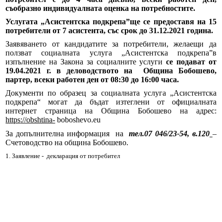
РЕШЕНИЯ ОбС 2019-2023
съобразно индивидуалната оценка на потребностите.
Услугата „Асистентска подкрепа”ще се предоставя на 15
Архив Протоколи 2013-2023
потребители от 7 асистента, със срок до 31.12.2021 година.
Заявяването от кандидатите за потребители, желаещи да
Архив Заседания 2019-2023
ползват социалната услуга „Асистентска подкрепа”в
изпълнение на Закона за социалните услуги
се подават от
Архив Заседания 2015-2019
19.04.202
1
г. в деловодството на
Община Бобошево,
партер, всеки работен ден от 08:30 до 16:00 часа.
OбС 2011-2015
Документи по образец за социалната услуга „Асистентска
подкрепа“ могат да бъдат изтеглени от официалната
интернет страница на Община Бобошево на адрес:
ОБЩЕСТВЕН СЪВЕТ 2019-2023
https
://obshtina-
boboshevo.eu
За допълнителна информация
на
тел.07 046/23-54, в.120
–
Обществен съвет 2015-2019
Счетоводство на община Бобошево.
1. Заявление -
декларация от потребител
Наблюдателна комисия
Декларации по ЗПУКИ и ЗПКОНПИ
Декларации по ЗПУКИ чл.12 т.1