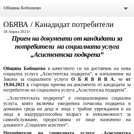
Община Бобошево
ОБЯВА / Канадидат потребители
Начало
18 Април 2021г.
Прием на документи от кандидати за
Градът
потребители
на социалната услуга
Общински съвет
„Асистентска подкрепа”
Председател
Община Бобошево
в качеството си на доставчик на нова
социална услуга „Асистентска подкрепа“, в изпълнение на
Състав
Закона за социалните услуги
О Б Я В Я В А
, че
от
19.04.2021 г.
стартира приема на документи от кандидати за
потребители на социалната услуга „Асистентска подкрепа”.
СЪСТАВ ОбС 2011-2015.
„Асистентската подкрепа“ е специализирана социална
услуга, която включва ежедневна почасова подкрепа в
архив ОБС СЪВЕТНИЦИ МАНДАТ 2019-2023
домашна среда на деца и лица с трайни увреждания и на
лица в надтрудоспособна възраст в невъзможност за
самообслужване, предоставяна от лице назначено на
Материали за предстоящо заседание
длъжност „Социален асистент“.
Потребители на социалната услуга „Асистентска
Видео /на живо/ Общински сесии и комисии