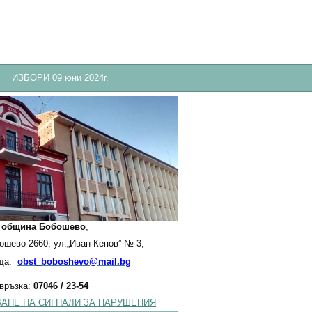
ИЗБОРИ 09 юни 2024г.
:
община Бобошево
,
бошево 2660, ул.„Иван Кепов” № 3,
ща:
obst_boboshevo@mail.bg
 връзка:
07046 / 23-54
АНЕ НА СИГНАЛИ ЗА НАРУШЕНИЯ