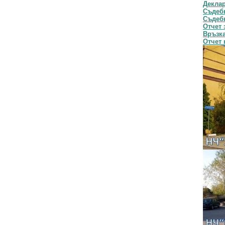
Декла
Съдебн
Съдебн
Отчет 
Връзка
Отчет 