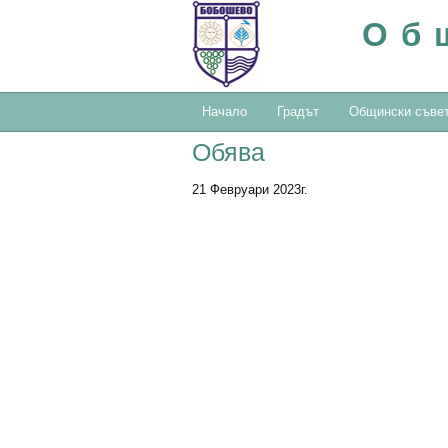
Об
Начало
Градът
Общински съве
Обява
21 Февруари 2023г.