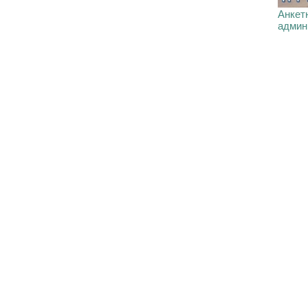
Анкетн
админ