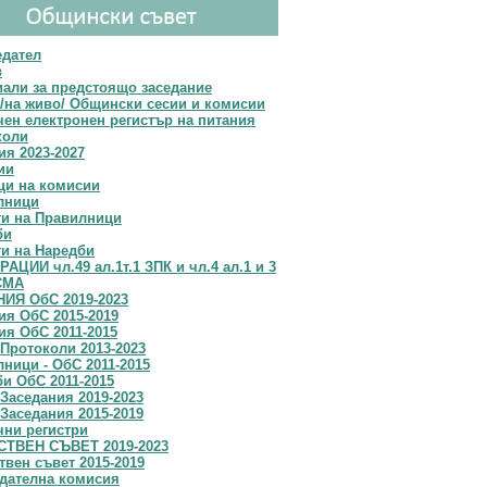
едател
в
али за предстоящо заседание
/на живо/ Общински сесии и комисии
ен електронен регистър на питания
коли
я 2023-2027
ии
ци на комисии
лници
ти на Правилници
би
и на Наредби
АЦИИ чл.49 ал.1т.1 ЗПК и чл.4 ал.1 и 3
СМА
ИЯ ОбС 2019-2023
я OбС 2015-2019
я ОбС 2011-2015
Протоколи 2013-2023
ници - ОбС 2011-2015
и ОбС 2011-2015
Заседания 2019-2023
Заседания 2015-2019
чни регистри
ТВЕН СЪВЕТ 2019-2023
вен съвет 2015-2019
дателна комисия