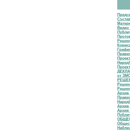
Предс
Съста
Матери
Видео 
Публич
Прото
Решени
Комис
Графи
Прави
Проек
Наред
Проект
ДЕКЛАР
от ЗМ
РЕШЕН
Решени
Решени
Архив 
Правил
Наредб
Архив 
Архив 
Публи
ОБЩЕС
Общест
Наблю