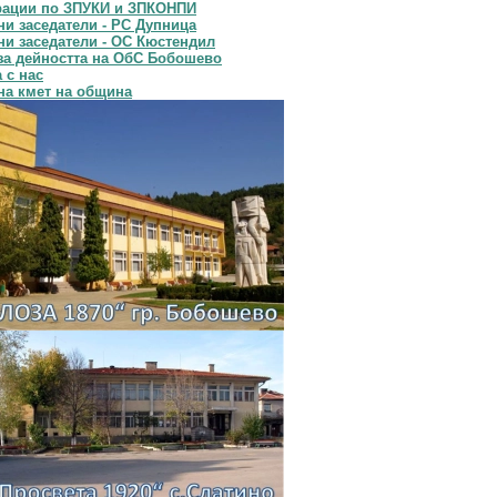
рации по ЗПУКИ и ЗПКОНПИ
и заседатели - РС Дупница
и заседатели - ОС Кюстендил
за дейността на ОбС Бобошево
 с нас
на кмет на община