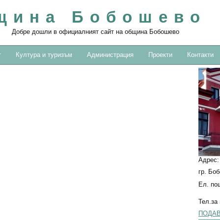
щина Бобошево
Добре дошли в официалният сайт на община Бобошево
т
Култура и туризъм
Администрация
Проекти
Контакти
Адрес
гр. Бо
Ел. по
Тел.за
ПОДАВ