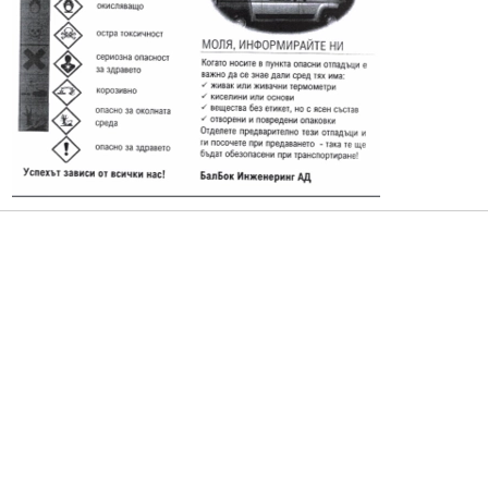
Протоколи
Решения 2023-2027
Комисии
Графици на комисии
Правилници
Проекти на Правилници
Наредби
Проекти на Наредби
ДЕКЛАРАЦИИ чл.49 ал.1т.1 ЗПК и чл.4 ал.1 и 3 от ЗМСМА