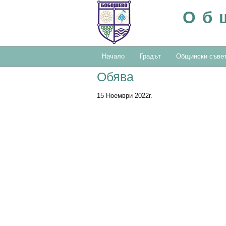
Об
Начало
Градът
Общински съве
Обява
15 Ноември 2022г.