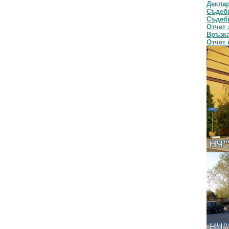
Декла
Съдебн
Съдебн
Отчет 
Връзка
Отчет 