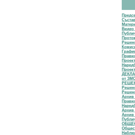
Предс
Съста
Матери
Видео 
Публич
Прото
Решени
Комис
Графи
Прави
Проек
Наред
Проект
ДЕКЛАР
от ЗМ
РЕШЕН
Решени
Решени
Архив 
Правил
Наредб
Архив 
Архив 
Публи
ОБЩЕС
Общест
Наблю