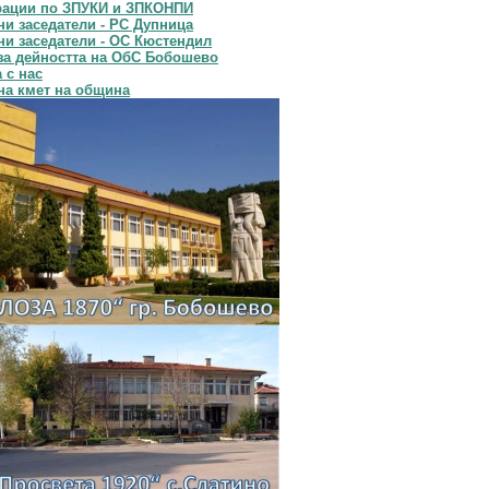
рации по ЗПУКИ и ЗПКОНПИ
и заседатели - РС Дупница
и заседатели - ОС Кюстендил
за дейността на ОбС Бобошево
 с нас
на кмет на община