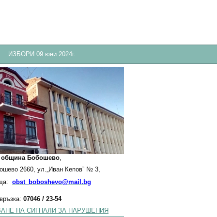
ИЗБОРИ 09 юни 2024г.
:
община Бобошево
,
бошево 2660, ул.„Иван Кепов” № 3,
ща:
obst_boboshevo@mail.bg
 връзка:
07046 / 23-54
АНЕ НА СИГНАЛИ ЗА НАРУШЕНИЯ