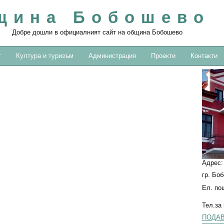
щина Бобошево
Добре дошли в официалният сайт на община Бобошево
т
Култура и туризъм
Администрация
Проекти
Контакти
Адрес
гр. Бо
Ел. по
Тел.за
ПОДАВ