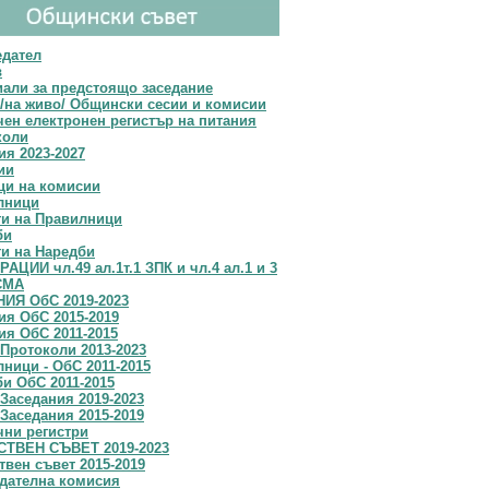
едател
в
али за предстоящо заседание
/на живо/ Общински сесии и комисии
ен електронен регистър на питания
коли
я 2023-2027
ии
ци на комисии
лници
ти на Правилници
би
и на Наредби
АЦИИ чл.49 ал.1т.1 ЗПК и чл.4 ал.1 и 3
СМА
ИЯ ОбС 2019-2023
я OбС 2015-2019
я ОбС 2011-2015
Протоколи 2013-2023
ници - ОбС 2011-2015
и ОбС 2011-2015
Заседания 2019-2023
Заседания 2015-2019
чни регистри
ТВЕН СЪВЕТ 2019-2023
вен съвет 2015-2019
дателна комисия