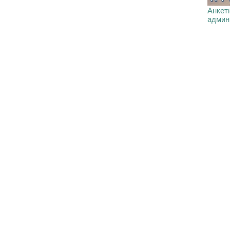
Анкетн
админ