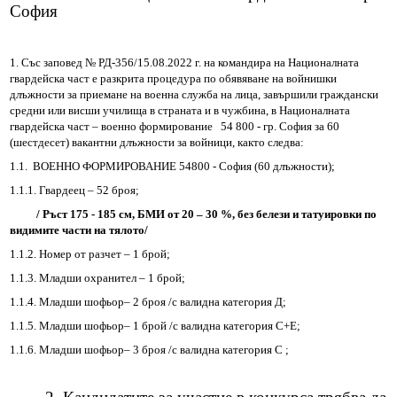
София
Протоколи
1. Със заповед № РД-356/15.08.2022 г. на командира на Националната
Решения 2023-2027
гвардейска част е разкрита процедура по обявяване на войнишки
длъжности за приемане на военна служба на лица, завършили граждански
средни или висши училища в страната и в чужбина, в Националната
Комисии
гвардейска част – военно формирование
54 800 - гр. София за 60
(шестдесет) вакантни длъжности за войници, както следва:
Графици на комисии
1.1.
ВОЕННО ФОРМИРОВАНИЕ
5
4800 - София (60 длъжности);
1.1.1. Гвардеец – 52 броя;
Правилници
/ Ръст 175 - 185 см, БМИ от 20 – 30 %, без белези и татуировки по
видимите части на тялото/
Проекти на Правилници
1.1.2. Номер от разчет – 1 брой;
Наредби
1.1.3. Младши охранител – 1 брой;
1.1.4. Младши шофьор– 2 броя /с валидна категория Д;
Проекти на Наредби
1.1.5. Младши шофьор– 1 брой /с валидна категория С+Е;
1.1.6. Младши шофьор– 3 броя /с валидна категория С ;
ДЕКЛАРАЦИИ чл.49 ал.1т.1 ЗПК и чл.4 ал.1 и 3 от ЗМСМА