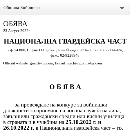
Община Бобошево
ОБЯВА
Начало
23 Август 2022г.
Градът
НАЦИОНАЛНА ГВАРДЕЙСКА ЧАСТ
Общински съвет
в.ф. 54 800, София 1113, бул. „Асен Йорданов” № 2, тел: 02/97144924,
факс: 02/9228948
Председател
Official website: guards-bg.com, Е-mail:
ngch@guards-bg.com
Състав
О Б Я В А
СЪСТАВ ОбС 2011-2015.
архив ОБС СЪВЕТНИЦИ МАНДАТ 2019-2023
за провеждане на конкурс за войнишки
длъжности за приемане на военна служба на лица,
завършили граждански средни или висши училища
Материали за предстоящо заседание
в страната и в чужбина на
25.10.2022 г. и
26.10.2022 г.
в Националната гвардейска част – гр.
Видео /на живо/ Общински сесии и комисии