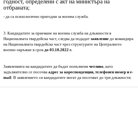
годност, определени с акт на министъра на
Декларации по ЗПУКИ чл.12 т.2
отбраната;
- да са психологично пригодни за военна служба.
Декларации по ЗПУКИ чл. 12, т. 3
Декларации по ЗПКОНПИ чл. 35, ал. 1, т. 2
3. Кандидатите за приемане на военна служба на длъжности в
Националната гвардейска част, следва да подадат
заявление
до командира
на Националната гвардейска част чрез структурите на Централното
ПК ПКОНПИ
военно окръжие в срок
до 03.10.2022 г.
Съдебни заседатели
Заявленията на кандидатите да бъдат попълнени
четливо
, като
задължително се посочва
адрес за кореспонденция, телефонен номер и е-
Връзка с нас
mail
. В заявлението си кандидатите могат да посочват до три длъжности.
Култура и туризъм
Администрация
Кмет
Главен секретар
В момента разглеждате олекотената мобилна версия на уебсайта.
Към