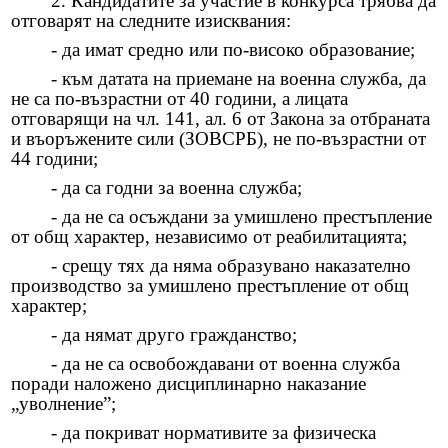
2. Кандидатите за участие в конкурса трябва да
РЕШЕНИЯ ОбС 2019-2023
отговарят на следните изисквания:
- да имат средно или по-високо образование;
Архив Протоколи 2013-2023
- към датата на приемане на военна служба, да
Архив Заседания 2019-2023
не са по-възрастни от 40 години, а лицата
отговарящи на чл. 141, ал. 6 от Закона за отбраната
и въоръжените сили (ЗОВСРБ), не по-възрастни от
Архив Заседания 2015-2019
44 години;
OбС 2011-2015
- да са годни за военна служба;
- да не са осъждани за умишлено престъпление
ОБЩЕСТВЕН СЪВЕТ 2019-2023
от общ характер, независимо от реабилитацията;
- срещу тях да няма образувано наказателно
Обществен съвет 2015-2019
производство за умишлено престъпление от общ
характер;
Наблюдателна комисия
- да нямат друго гражданство;
- да не са освобождавани от военна служба
Декларации по ЗПУКИ и ЗПКОНПИ
поради наложено дисциплинарно наказание
„уволнение”;
Декларации по ЗПУКИ чл.12 т.1
- да покриват нормативите за физическа