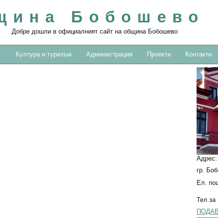
щина Бобошево
Добре дошли в официалният сайт на община Бобошево
т
Култура и туризъм
Администрация
Проекти
Контакти
Адрес
гр. Бо
Ел. по
Тел.за
ПОДАВ