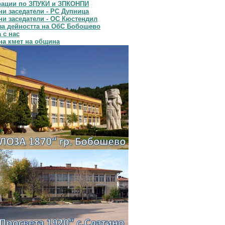
рации по ЗПУКИ и ЗПКОНПИ
и заседатели - РС Дупница
и заседатели - ОС Кюстендил
за дейността на ОбС Бобошево
 с нас
на кмет на община