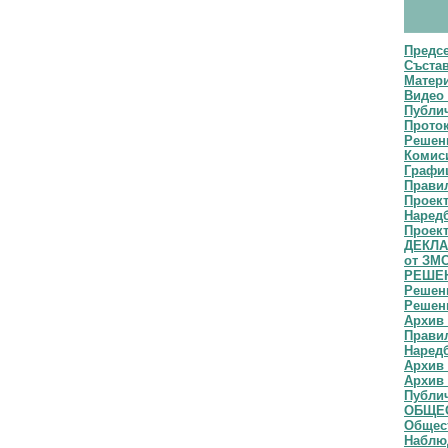
Предс
Съста
Матери
Видео 
Публич
Прото
Решени
Комис
Графи
Прави
Проек
Наред
Проект
ДЕКЛАР
от ЗМ
РЕШЕН
Решени
Решени
Архив 
Правил
Наредб
Архив 
Архив 
Публи
ОБЩЕС
Общест
Наблю