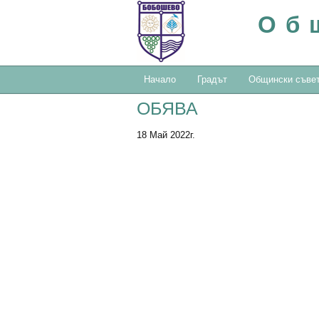
Об
Начало
Градът
Общински съве
ОБЯВА
18 Май 2022г.