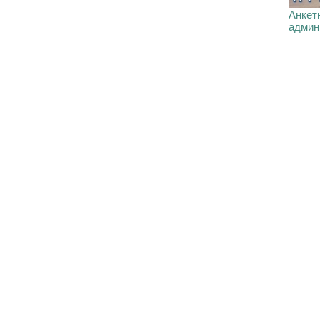
Анкетн
админ