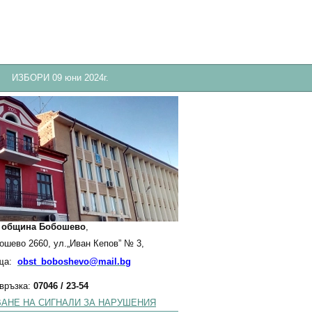
ИЗБОРИ 09 юни 2024г.
:
община Бобошево
,
бошево 2660, ул.„Иван Кепов” № 3,
ща:
obst_boboshevo@mail.bg
 връзка:
07046 / 23-54
АНЕ НА СИГНАЛИ ЗА НАРУШЕНИЯ