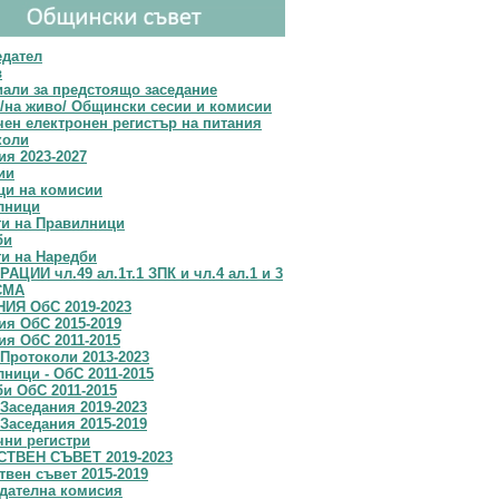
едател
в
али за предстоящо заседание
/на живо/ Общински сесии и комисии
ен електронен регистър на питания
коли
я 2023-2027
ии
ци на комисии
лници
ти на Правилници
би
и на Наредби
АЦИИ чл.49 ал.1т.1 ЗПК и чл.4 ал.1 и 3
СМА
ИЯ ОбС 2019-2023
я OбС 2015-2019
я ОбС 2011-2015
Протоколи 2013-2023
ници - ОбС 2011-2015
и ОбС 2011-2015
Заседания 2019-2023
Заседания 2015-2019
чни регистри
ТВЕН СЪВЕТ 2019-2023
вен съвет 2015-2019
дателна комисия