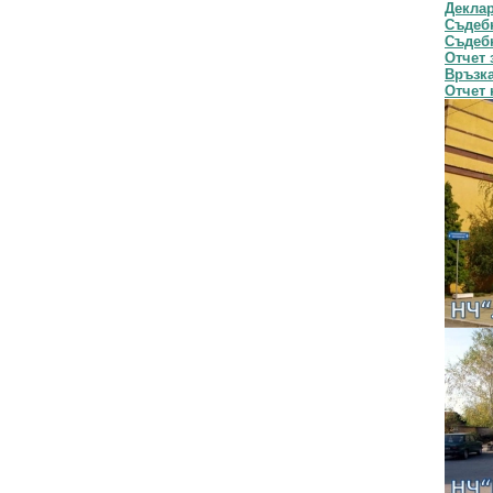
Декла
Съдебн
Съдебн
Отчет 
Връзка
Отчет 