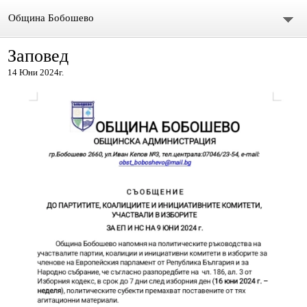
Община Бобошево
Заповед
Начало
14 Юни 2024г.
Градът
Общински съвет
Председател
Състав
СЪСТАВ ОбС 2011-2015.
архив ОБС СЪВЕТНИЦИ МАНДАТ 2019-2023
Материали за предстоящо заседание
Видео /на живо/ Общински сесии и комисии