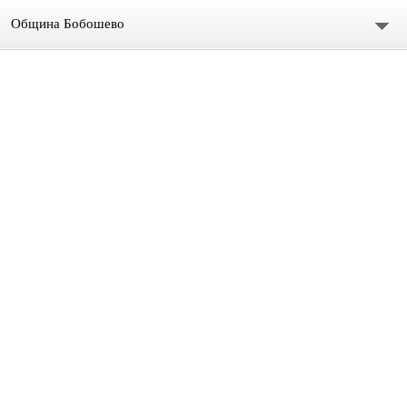
Община Бобошево
Начало
Градът
Общински съвет
Председател
Състав
СЪСТАВ ОбС 2011-2015.
архив ОБС СЪВЕТНИЦИ МАНДАТ 2019-2023
Материали за предстоящо заседание
Видео /на живо/ Общински сесии и комисии