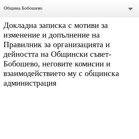
Община Бобошево
Докладна записка с мотиви за
Начало
изменение и допълнение на
Градът
Правилник за организацията и
дейността на Общински съвет-
Общински съвет
Бобошево, неговите комисии и
Председател
взаимодействието му с общинска
администрация
Състав
СЪСТАВ ОбС 2011-2015.
архив ОБС СЪВЕТНИЦИ МАНДАТ 2019-2023
Материали за предстоящо заседание
Видео /на живо/ Общински сесии и комисии