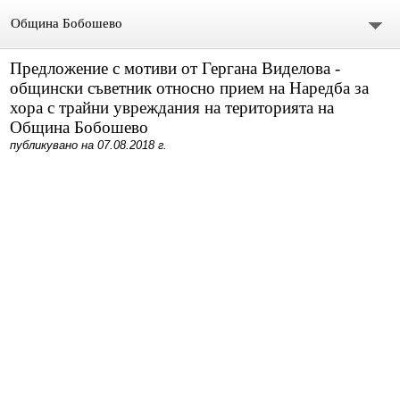
Община Бобошево
Предложение с мотиви от Гергана Виделова -
Начало
общински съветник относно прием на Наредба за
хора с трайни увреждания на територията на
Градът
Община Бобошево
публикувано на 07.08.2018 г.
Общински съвет
Председател
Състав
СЪСТАВ ОбС 2011-2015.
архив ОБС СЪВЕТНИЦИ МАНДАТ 2019-2023
Материали за предстоящо заседание
Видео /на живо/ Общински сесии и комисии