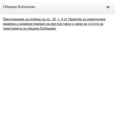
Община Бобошево
Предложение за отмяна на чл. 18, т. 4 от Наредба за определяне
Начало
размера и администриране на местни такси и цени на услуги на
територията на община Бобошево
Градът
Общински съвет
Председател
Състав
СЪСТАВ ОбС 2011-2015.
архив ОБС СЪВЕТНИЦИ МАНДАТ 2019-2023
Материали за предстоящо заседание
Видео /на живо/ Общински сесии и комисии