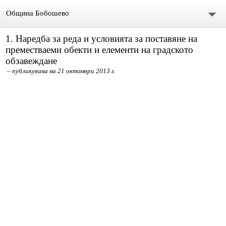
Община Бобошево
1. Наредба за реда и условията за поставяне на
Начало
преместваеми обекти и елементи на градското
обзавеждане
Градът
– публикувана на 21 октомври 2013 г.
Общински съвет
Председател
Състав
СЪСТАВ ОбС 2011-2015.
архив ОБС СЪВЕТНИЦИ МАНДАТ 2019-2023
Материали за предстоящо заседание
Видео /на живо/ Общински сесии и комисии