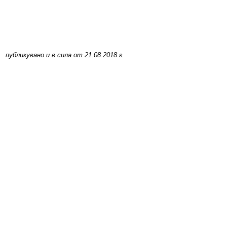
Протоколи
Решения 2023-2027
публикувано и в сила от 21.08.2018 г.
Комисии
Графици на комисии
Правилници
Проекти на Правилници
Наредби
Проекти на Наредби
ДЕКЛАРАЦИИ чл.49 ал.1т.1 ЗПК и чл.4 ал.1 и 3 от ЗМСМА