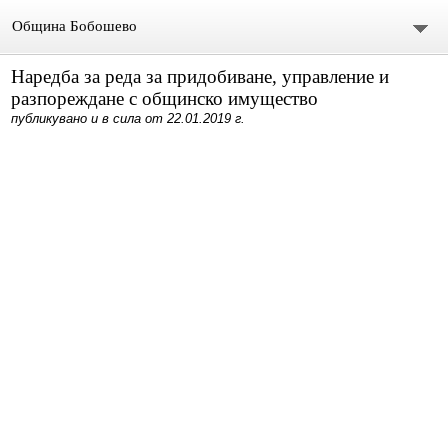
Община Бобошево
Наредба за реда за придобиване, управление и
Начало
разпореждане с общинско имущество
публикувано и в сила от 22.01.2019 г.
Градът
Общински съвет
Председател
Състав
СЪСТАВ ОбС 2011-2015.
архив ОБС СЪВЕТНИЦИ МАНДАТ 2019-2023
Материали за предстоящо заседание
Видео /на живо/ Общински сесии и комисии