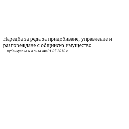
Декларации по ЗПУКИ чл.12 т.2
Декларации по ЗПУКИ чл. 12, т. 3
Декларации по ЗПКОНПИ чл. 35, ал. 1, т. 2
Наредба за реда за придобиване, управление и
ПК ПКОНПИ
разпореждане с общинско имущество
– публикувана и в сила от 01.07.2016 г.
Съдебни заседатели
Връзка с нас
Култура и туризъм
Администрация
Кмет
Главен секретар