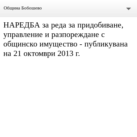
Община Бобошево
НАРЕДБА за реда за придобиване,
Начало
управление и разпореждане с
Градът
общинско имущество - публикувана
на 21 октомври 2013 г.
Общински съвет
Председател
Състав
СЪСТАВ ОбС 2011-2015.
архив ОБС СЪВЕТНИЦИ МАНДАТ 2019-2023
Материали за предстоящо заседание
Видео /на живо/ Общински сесии и комисии