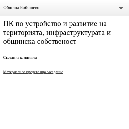
Община Бобошево
ПК по устройство и развитие на
Начало
територията, инфраструктурата и
Градът
общинска собственост
Общински съвет
Състав на комисията
Председател
Материали за предстоящо заседание
Състав
СЪСТАВ ОбС 2011-2015.
архив ОБС СЪВЕТНИЦИ МАНДАТ 2019-2023
Материали за предстоящо заседание
Видео /на живо/ Общински сесии и комисии