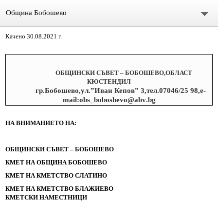
Община Бобошево
Качено 30.08.2021 г.
Начало
Градът
ОБЩИНСКИ СЪВЕТ – БОБОШЕВО,ОБЛАСТ
КЮСТЕНДИЛ
Общински съвет
гр.Бобошево,ул.”Иван Кепов” 3,тел.07046/25 98,е-
mail
:
obs
_
boboshevo
@
abv
.
bg
Председател
НА ВНИМАНИЕТО НА:
Състав
ОБЩИНСКИ СЪВЕТ – БОБОШЕВО
СЪСТАВ ОбС 2011-2015.
КМЕТ НА ОБЩИНА БОБОШЕВО
архив ОБС СЪВЕТНИЦИ МАНДАТ 2019-2023
КМЕТ НА КМЕТСТВО СЛАТИНО
КМЕТ НА КМЕТСТВО БЛАЖИЕВО
Материали за предстоящо заседание
КМЕТСКИ НАМЕСТНИЦИ
Видео /на живо/ Общински сесии и комисии