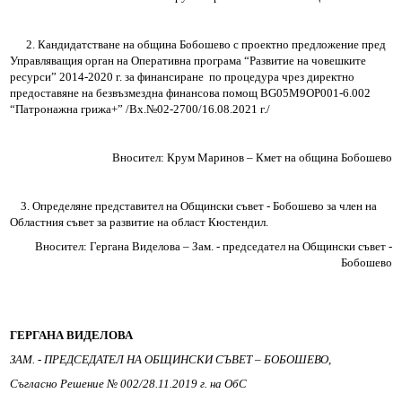
РЕШЕНИЯ ОбС 2019-2023
Архив Протоколи 2013-2023
2. Кандидатстване на община Бобошево с проектно предложение пред
Управляващия орган на Оперативна програма “Развитие на човешките
ресурси” 2014-2020 г. за финансиране
по процедура чрез директно
Архив Заседания 2019-2023
предоставяне на безвъзмездна финансова помощ
BG
05
M
9
OP
001-6.002
“Патронажна грижа+” /Вх.№02-2700/16.08.2021 г./
Архив Заседания 2015-2019
Вносител: Крум Маринов – Кмет на община Бобошево
OбС 2011-2015
ОБЩЕСТВЕН СЪВЕТ 2019-2023
3. Определяне представител на Общински съвет
-
Бобошево за член на
Областния съвет за развитие на област Кюстендил.
Обществен съвет 2015-2019
Вносител: Гергана Виделова – Зам.
-
председател на Общински съвет -
Бобошево
Наблюдателна комисия
Декларации по ЗПУКИ и ЗПКОНПИ
ГЕРГАНА ВИДЕЛОВА
ЗАМ. - ПРЕДСЕДАТЕЛ НА ОБЩИНСКИ СЪВЕТ – БОБОШЕВО,
Декларации по ЗПУКИ чл.12 т.1
Съгласно Решение № 002/28.11.2019 г. на ОбС