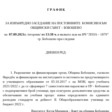
Г Р А Ф И К
Протоколи
Решения 2023-2027
ЗА ИЗВЪНРЕДНО ЗАСЕДАНИЕ НА ПОСТОЯННИТЕ
КОМИСИИ КЪМ
ОБЩИНСКИ СЪВЕТ – БОБОШЕВО
Комисии
на
0
7
.09.2021г.
/вторник/
от 13:30 ч.
в малката зала на НЧ “ЛОЗА – 1870”
гр.
Бобошево при следния
Графици на комисии
ДНЕВЕН РЕД:
Правилници
Проекти на Правилници
1. Разрешение на финансиращия орган, Община Бобошево, съгласно
Наредба за финансиране на институциите в системата на предучилищното
Наредби
и училищното образование от 05.10.2017 г. на МОН, през учебната
2021/2022 г. да се сформират 7 самостоятелни паралелки в ОУ - Бобошево
Проекти на Наредби
с поднормативен брой ученици, при осигурено допълнителни средства за
обезпечаване на учебния процес извън определените по единните
разходни стандарти за дейност
II
. Общообразователни училища по
ДЕКЛАРАЦИИ чл.49 ал.1т.1 ЗПК и чл.4 ал.1 и 3 от ЗМСМА
бюджет 2022 г..
Вносител: Крум Маринов – Кмет на община Бобошево