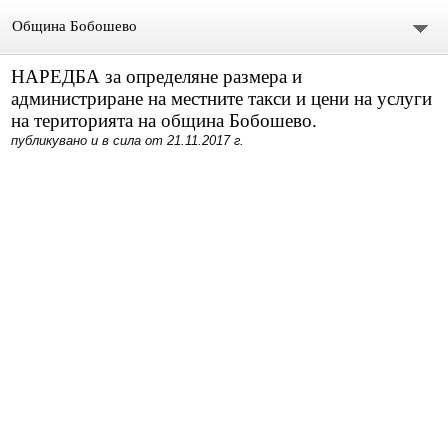
Община Бобошево
НАРЕДБА за определяне размера и
Начало
администриране на местните такси и цени на услуги
на територията на община Бобошево.
Градът
публикувано и в сила от 21.11.2017 г.
Общински съвет
Председател
Състав
СЪСТАВ ОбС 2011-2015.
архив ОБС СЪВЕТНИЦИ МАНДАТ 2019-2023
Материали за предстоящо заседание
Видео /на живо/ Общински сесии и комисии