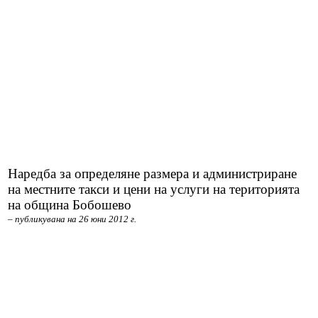
Декларации по ЗПУКИ чл.12 т.2
Декларации по ЗПУКИ чл. 12, т. 3
Декларации по ЗПКОНПИ чл. 35, ал. 1, т. 2
ПК ПКОНПИ
Съдебни заседатели
Връзка с нас
Наредба за определяне размера и администриране
на местните такси и цени на услуги на територията
Култура и туризъм
на община Бобошево
– публикувана на 26 юни 2012 г.
Администрация
Кмет
Главен секретар