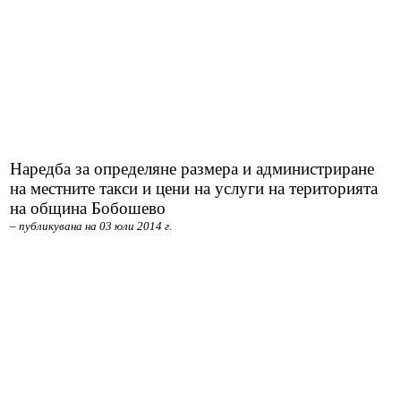
РЕШЕНИЯ ОбС 2019-2023
Архив Протоколи 2013-2023
Архив Заседания 2019-2023
Архив Заседания 2015-2019
OбС 2011-2015
Наредба за определяне размера и администриране
на местните такси и цени на услуги на територията
ОБЩЕСТВЕН СЪВЕТ 2019-2023
на община Бобошево
– публикувана на 03 юли 2014 г.
Обществен съвет 2015-2019
Наблюдателна комисия
Декларации по ЗПУКИ и ЗПКОНПИ
Декларации по ЗПУКИ чл.12 т.1