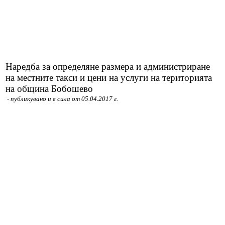
Протоколи
Решения 2023-2027
Наредба за определяне размера и администриране
Комисии
на местните такси и цени на услуги на територията
на община Бобошево
Графици на комисии
- публикувано и в сила от 05.04.2017 г.
Правилници
Проекти на Правилници
Наредби
Проекти на Наредби
ДЕКЛАРАЦИИ чл.49 ал.1т.1 ЗПК и чл.4 ал.1 и 3 от ЗМСМА