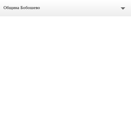
Община Бобошево
Начало
Градът
Общински съвет
Председател
Състав
СЪСТАВ ОбС 2011-2015.
архив ОБС СЪВЕТНИЦИ МАНДАТ 2019-2023
Материали за предстоящо заседание
Видео /на живо/ Общински сесии и комисии